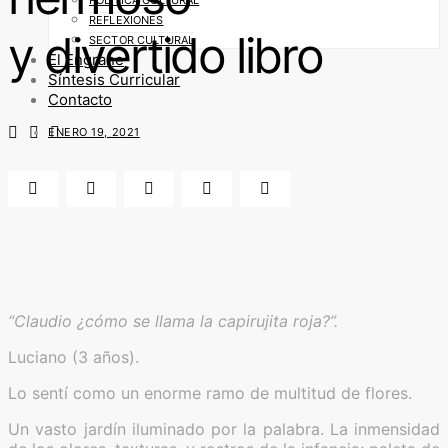
REFLEXIONES
y divertido libro
SECTOR CULTURAL
El Engrane
Síntesis Curricular
Contacto
ENERO 19, 2021
“Claudio ¿cómo se llama la capirujita roja?”.
Luciano (3 años).
Lo sentí como un enorme ramo de multitud de flores.
Un vasto jardín iluminado por la palabra. La inmensidad