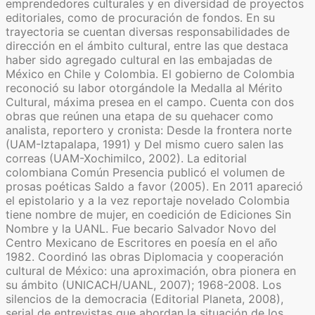
emprendedores culturales y en diversidad de proyectos
editoriales, como de procuración de fondos. En su
trayectoria se cuentan diversas responsabilidades de
dirección en el ámbito cultural, entre las que destaca
haber sido agregado cultural en las embajadas de
México en Chile y Colombia. El gobierno de Colombia
reconoció su labor otorgándole la Medalla al Mérito
Cultural, máxima presea en el campo. Cuenta con dos
obras que reúnen una etapa de su quehacer como
analista, reportero y cronista: Desde la frontera norte
(UAM-Iztapalapa, 1991) y Del mismo cuero salen las
correas (UAM-Xochimilco, 2002). La editorial
colombiana Común Presencia publicó el volumen de
prosas poéticas Saldo a favor (2005). En 2011 apareció
el epistolario y a la vez reportaje novelado Colombia
tiene nombre de mujer, en coedición de Ediciones Sin
Nombre y la UANL. Fue becario Salvador Novo del
Centro Mexicano de Escritores en poesía en el año
1982. Coordinó las obras Diplomacia y cooperación
cultural de México: una aproximación, obra pionera en
su ámbito (UNICACH/UANL, 2007); 1968-2008. Los
silencios de la democracia (Editorial Planeta, 2008),
serial de entrevistas que abordan la situación de los