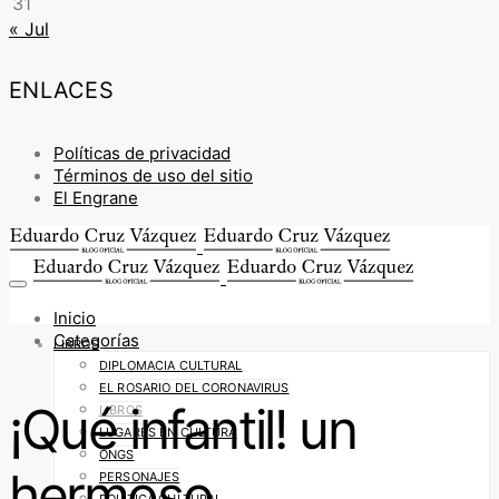
31
« Jul
ENLACES
Políticas de privacidad
Términos de uso del sitio
El Engrane
Inicio
Categorías
LIBROS
DIPLOMACIA CULTURAL
EL ROSARIO DEL CORONAVIRUS
¡Qué infantil! un
LIBROS
LUGARES EN CULTURA
ONGS
hermoso
PERSONAJES
POLÍTICA CULTURAL