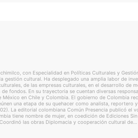
imilco, con Especialidad en Políticas Culturales y Gestión
a gestión cultural. Ha desplegado una amplia labor de inves
as culturales, de las empresas culturales, en el desarrollo 
de fondos. En su trayectoria se cuentan diversas responsabi
 México en Chile y Colombia. El gobierno de Colombia reco
nen una etapa de su quehacer como analista, reportero y c
02). La editorial colombiana Común Presencia publicó el v
lombia tiene nombre de mujer, en coedición de Ediciones S
 Coordinó las obras Diplomacia y cooperación cultural de…