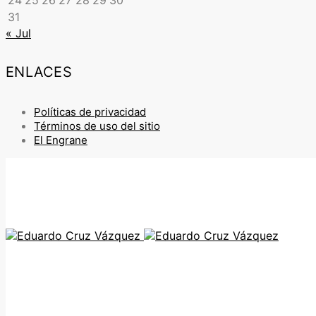
24
25
26
27
28
29
30
31
« Jul
ENLACES
Políticas de privacidad
Términos de uso del sitio
El Engrane