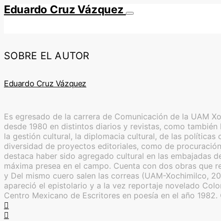
Eduardo Cruz Vázquez
SOBRE EL AUTOR
Eduardo Cruz Vázquez
Es egresado de la carrera de Comunicación de la UAM Xoch
desde 1980 en distintos diarios y revistas, como también l
la gestión cultural, la diplomacia cultural, de las polític
diversidad de proyectos editoriales, como de procuración 
destaca haber sido agregado cultural en las embajadas de
máxima presea en el campo. Cuenta con dos obras que reú
y Del mismo cuero salen las correas (UAM-Xochimilco, 20
apareció el epistolario y a la vez reportaje novelado Co
Centro Mexicano de Escritores en poesía en el año 1982.