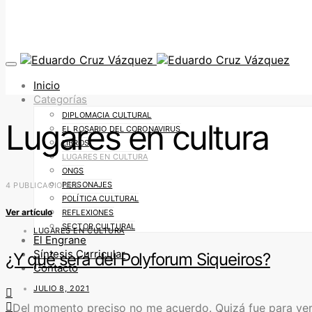
Inicio
Categorías
DIPLOMACIA CULTURAL
Lugares en cultura
EL ROSARIO DEL CORONAVIRUS
LIBROS
LUGARES EN CULTURA
ONGS
PERSONAJES
4 PUBLICACIONES
POLÍTICA CULTURAL
Ver artículo
REFLEXIONES
SECTOR CULTURAL
LUGARES EN CULTURA
El Engrane
Síntesis Curricular
¿Y qué será del Polyforum Siqueiros?
Contacto
JULIO 8, 2021
Del momento preciso no me acuerdo. Quizá fue para ver E