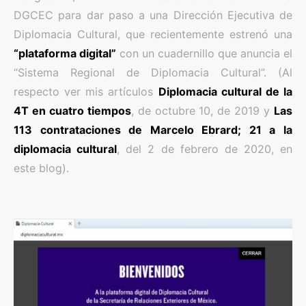
DGCEC para dar paso a una Dirección Ejecutiva de
Diplomacia Cultural, que recientemente estrenó una
“plataforma digital”
con un cuadernillo que anuncia el
“Sistema Regional de Diplomacia Cultural”. (Al
respecto ver mis artículos
Diplomacia cultural de la
4T en cuatro tiempos
, de octubre 10, de 2019 y
Las
113 contrataciones de Marcelo Ebrard; 21 a la
diplomacia cultural
, del 2 de febrero de 2020, en
este blog).