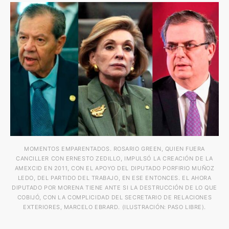
MOMENTOS EMPARENTADOS. ROSARIO GREEN, QUIEN FUERA
CANCILLER CON ERNESTO ZEDILLO, IMPULSÓ LA CREACIÓN DE LA
AMEXCID EN 2011, CON EL APOYO DEL DIPUTADO PORFIRIO MUÑOZ
LEDO, DEL PARTIDO DEL TRABAJO, EN ESE ENTONCES. EL AHORA
DIPUTADO POR MORENA TIENE ANTE SI LA DESTRUCCIÓN DE LO QUE
COBIJÓ, CON LA COMPLICIDAD DEL SECRETARIO DE RELACIONES
EXTERIORES, MARCELO EBRARD. (ILUSTRACIÓN: PASO LIBRE).