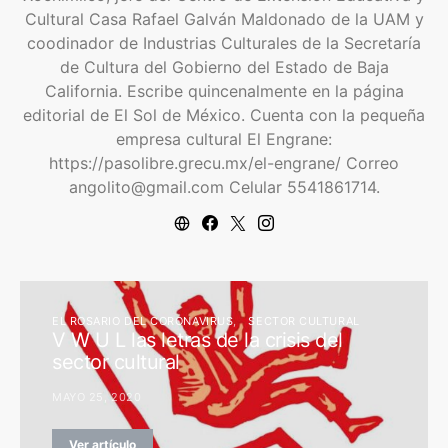
Cultural Casa Rafael Galván Maldonado de la UAM y
coodinador de Industrias Culturales de la Secretaría
de Cultura del Gobierno del Estado de Baja
California. Escribe quincenalmente en la página
editorial de El Sol de México. Cuenta con la pequeña
empresa cultural El Engrane:
https://pasolibre.grecu.mx/el-engrane/ Correo
angolito@gmail.com Celular 5541861714.
EL ROSARIO DEL CORONAVIRUS
SECTOR CULTURAL
V W U L las letras de la crisis del
sector cultural
MAYO 25, 2020
Ver artículo