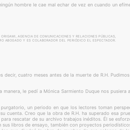
ga ningún hombre le cae mal echar de vez en cuando un efí
E ORIGAMI, AGENCIA DE COMUNICACIONES Y RELACIONES PÚBLICAS,
O ABOGADO Y ES COLABORADOR DEL PERIÓDICO EL ESPECTADOR.
es decir, cuatro meses antes de la muerte de R.H. Pudim
a manera, le pedí a Mónica Sarmiento Duque nos pusiera a
 purgatorio, un periodo en que los lectores toman perspe
r su cuenta. Creo que la obra de R.H. ha superado esa prue
as para rescatar de su archivo trabajos inéditos. Él se esfor
on sus libros de ensayo, también con proyectos periodístico