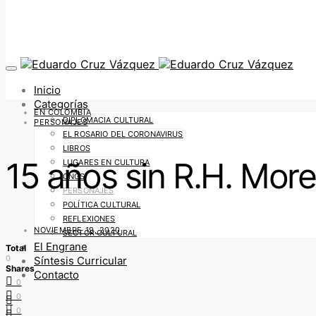
Inicio
Categorías
EN COLOMBIA
DIPLOMACIA CULTURAL
PERSONAJES
EL ROSARIO DEL CORONAVIRUS
LIBROS
15 años sin R.H. Mor
LUGARES EN CULTURA
ONGS
PERSONAJES
POLÍTICA CULTURAL
REFLEXIONES
NOVIEMBRE 19, 2020
SECTOR CULTURAL
El Engrane
Total
0
Síntesis Curricular
Shares
Contacto
0
0
0