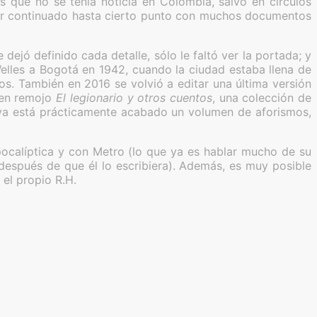
 que no se tenía noticia en Colombia, salvo en círculos
 ser continuado hasta cierto punto con muchos documentos
 dejó definido cada detalle, sólo le faltó ver la portada; y
elles a Bogotá en 1942, cuando la ciudad estaba llena de
os. También en 2016 se volvió a editar una última versión
 en remojo
El legionario y otros cuentos
, una colección de
 ya está prácticamente acabado un volumen de aforismos,
pocalíptica y con Metro (lo que ya es hablar mucho de su
después de que él lo escribiera). Además, es muy posible
 el propio R.H.