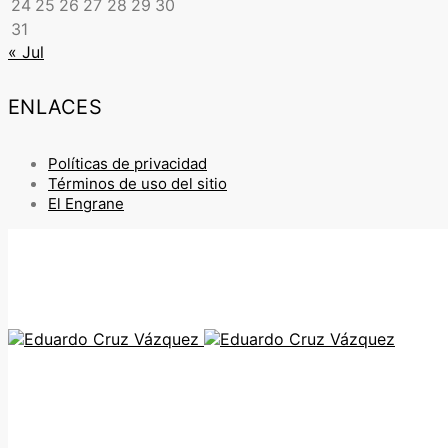
24
25
26
27
28
29
30
31
« Jul
ENLACES
Políticas de privacidad
Términos de uso del sitio
El Engrane