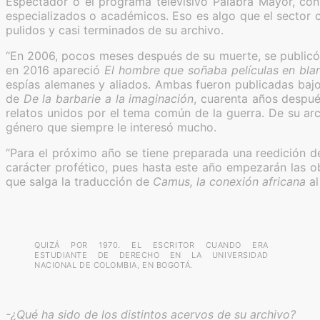
Espectador o el programa televisivo Palabra Mayor, con
especializados o académicos. Eso es algo que el sector 
pulidos y casi terminados de su archivo.
“En 2006, pocos meses después de su muerte, se public
en 2016 apareció
El hombre que soñaba películas en bla
espías alemanes y aliados. Ambas fueron publicadas bajo 
de
De la barbarie a la imaginación
, cuarenta años despu
relatos unidos por el tema común de la guerra. De su ar
género que siempre le interesó mucho.
“Para el próximo año se tiene preparada una reedición 
carácter profético, pues hasta este año empezarán las o
que salga la traducción de
Camus, la conexión africana
al
QUIZÁ POR 1970. EL ESCRITOR CUANDO ERA
ESTUDIANTE DE DERECHO EN LA UNIVERSIDAD
NACIONAL DE COLOMBIA, EN BOGOTÁ.
-¿Qué ha sido de los distintos acervos de su archivo?