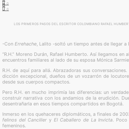
0
0
LOS PRIMEROS PASOS DEL ESCRITOR COLOMBIANO RAFAEL HUMBERT
-Con
Errehache
, Lalito -soltó un tiempo antes de llegar 
“R.H.” Moreno Durán, Rafael Humberto. Así llegamos en a
encuentros familiares al lado de su esposa Mónica Sarmi
R.H. de aquí para allá. Abrazadoras sus conversaciones.
dicción excepcional, dueños de un vozarrón de locutore
desde sus cuerpos compactos.
Pero R.H. en mucho imprimía las diferencias: un verdader
construir narrativa con los andamios de la erudición. D
desentrañarla en esos tiempos compartidos en Bogotá.
Inmerso en los quehaceres diplomáticos, a finales de 20
felinos del Canciller
y
El Caballero de La Invicta
. Poco
femeninos.