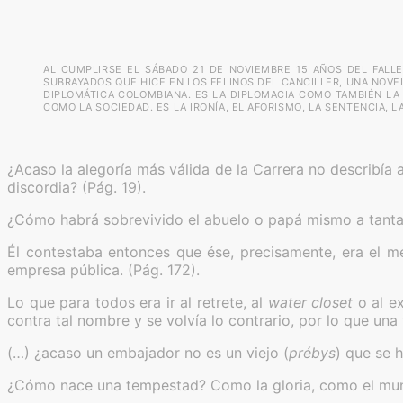
AL CUMPLIRSE EL SÁBADO 21 DE NOVIEMBRE 15 AÑOS DEL FALLE
SUBRAYADOS QUE HICE EN LOS FELINOS DEL CANCILLER, UNA NOVE
DIPLOMÁTICA COLOMBIANA. ES LA DIPLOMACIA COMO TAMBIÉN LA H
COMO LA SOCIEDAD. ES LA IRONÍA, EL AFORISMO, LA SENTENCIA, L
¿Acaso la alegoría más válida de la Carrera no describía
discordia? (Pág. 19).
¿Cómo habrá sobrevivido el abuelo o papá mismo a tanta b
Él contestaba entonces que ése, precisamente, era el mej
empresa pública. (Pág. 172).
Lo que para todos era ir al retrete, al
water closet
o al ex
contra tal nombre y se volvía lo contrario, por lo que una
(…) ¿acaso un embajador no es un viejo (
prébys
) que se h
¿Cómo nace una tempestad? Como la gloria, como el mund