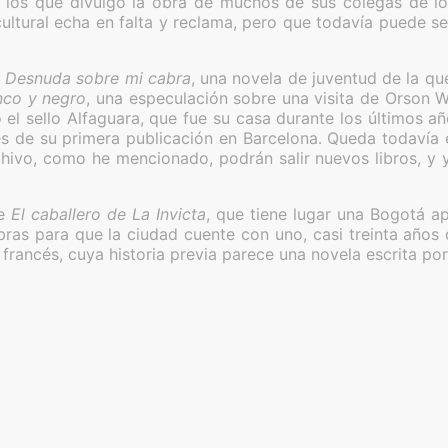
 los que divulgó la obra de muchos de sus colegas de los
cultural echa en falta y reclama, pero que todavía puede
ó
Desnuda sobre mi cabra
, una novela de juventud de la que
nco y negro
, una especulación sobre una visita de Orson W
el sello Alfaguara, que fue su casa durante los últimos añ
és de su primera publicación en Barcelona. Queda todavía
chivo, como he mencionado, podrán salir nuevos libros, y
de
El caballero de La Invicta
, que tiene lugar una Bogotá a
bras para que la ciudad cuente con uno, casi treinta años 
 francés, cuya historia previa parece una novela escrita por