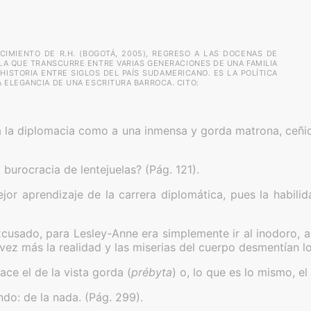
CIMIENTO DE R.H. (BOGOTÁ, 2005), REGRESO A LAS DOCENAS DE
LA QUE TRANSCURRE ENTRE VARIAS GENERACIONES DE UNA FAMILIA
ISTORIA ENTRE SIGLOS DEL PAÍS SUDAMERICANO. ES LA POLÍTICA
A ELEGANCIA DE UNA ESCRITURA BARROCA. CITO:
 a la diplomacia como a una inmensa y gorda matrona, ceñi
urocracia de lentejuelas? (Pág. 121).
or aprendizaje de la carrera diplomática, pues la habilid
cusado, para Lesley-Anne era simplemente ir al inodoro, a
 vez más la realidad y las miserias del cuerpo desmentían lo
ace el de la vista gorda (
prébyta
) o, lo que es lo mismo, e
o: de la nada. (Pág. 299).