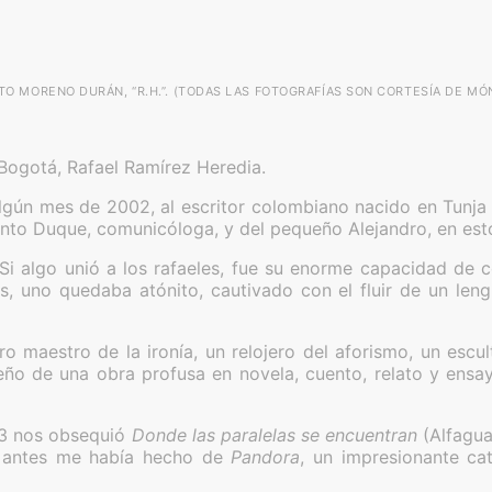
O MORENO DURÁN, “R.H.”. (TODAS LAS FOTOGRAFÍAS SON CORTESÍA DE MÓ
a Bogotá, Rafael Ramírez Heredia.
lgún mes de 2002, al escritor colombiano nacido en Tunja
ento Duque, comunicóloga, y del pequeño Alejandro, en es
 Si algo unió a los rafaeles, fue su enorme capacidad de c
s, uno quedaba atónito, cautivado con el fluir de un l
o maestro de la ironía, un relojero del aforismo, un escult
ueño de una obra profusa en novela, cuento, relato y ens
03 nos obsequió
Donde las paralelas se encuentran
(Alfagua
 antes me había hecho de
Pandora
, un impresionante ca