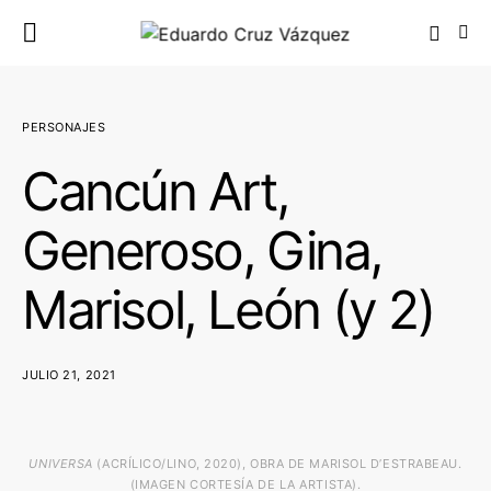
PERSONAJES
Cancún Art,
Generoso, Gina,
Marisol, León (y 2)
JULIO 21, 2021
UNIVERSA
(ACRÍLICO/LINO, 2020), OBRA DE MARISOL D’ESTRABEAU.
(IMAGEN CORTESÍA DE LA ARTISTA).