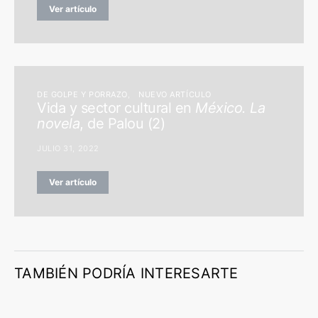
Ver artículo
DE GOLPE Y PORRAZO
NUEVO ARTÍCULO
Vida y sector cultural en
México. La
novela
, de Palou (2)
JULIO 31, 2022
Ver artículo
TAMBIÉN PODRÍA INTERESARTE