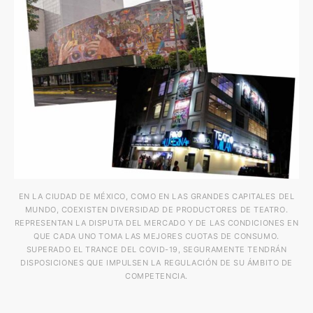
EN LA CIUDAD DE MÉXICO, COMO EN LAS GRANDES CAPITALES DEL
MUNDO, COEXISTEN DIVERSIDAD DE PRODUCTORES DE TEATRO.
REPRESENTAN LA DISPUTA DEL MERCADO Y DE LAS CONDICIONES EN
QUE CADA UNO TOMA LAS MEJORES CUOTAS DE CONSUMO.
SUPERADO EL TRANCE DEL COVID-19, SEGURAMENTE TENDRÁN
DISPOSICIONES QUE IMPULSEN LA REGULACIÓN DE SU ÁMBITO DE
COMPETENCIA.