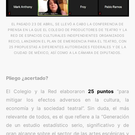
EL PASADO 23 DE ABRIL, SE LLEVÓ A CABO LA CONFERENCIA DE
PRENSA EN LA QUE EL COLEGIO DE PRODUCTORES DE TEATRO Y LA
RED DE ESPACIOS CULTURALES INDEPENDIENTES ORGANIZADOS
RECIO, LANZARON EL PLAN DE EMERGENCIA PARA EL TEATRO, CON
25 PROPUESTAS A DIFERENTES AUTORIDADES FEDERALES Y DE LA
CIUDAD DE MÉXICO, ASÍ COMO A LA CÁMARA DE DIPUTADOS.
Pliego ¿acertado?
El Colegio y la Red elaboraron
25 puntos
“para
mitigar los efectos adversos en la cultura, la
economía y la sociedad teatral”. Sin duda, el más
relevante de todos, es el que refiere a la “Generación
de un estudio estadístico serio, significativo y de
gran alcance sobre el sector de las artes escénicas y