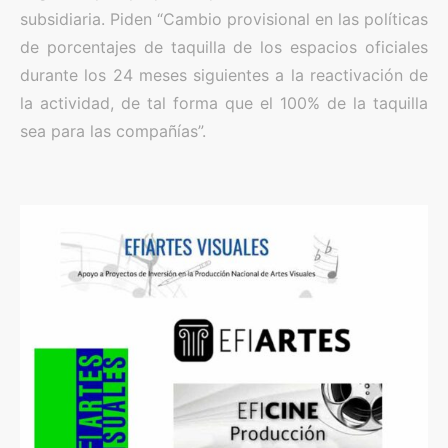
subsidiaria. Piden “Cambio provisional en las políticas
de porcentajes de taquilla de los espacios oficiales
durante los 24 meses siguientes a la reactivación de
la actividad, de tal forma que el 100% de la taquilla
sea para las compañías”.