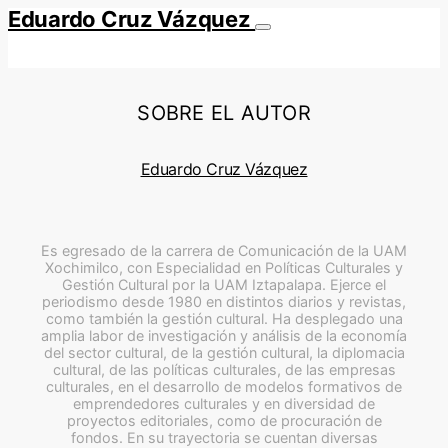
Eduardo Cruz Vázquez
SOBRE EL AUTOR
Eduardo Cruz Vázquez
Es egresado de la carrera de Comunicación de la UAM
Xochimilco, con Especialidad en Políticas Culturales y
Gestión Cultural por la UAM Iztapalapa. Ejerce el
periodismo desde 1980 en distintos diarios y revistas,
como también la gestión cultural. Ha desplegado una
amplia labor de investigación y análisis de la economía
del sector cultural, de la gestión cultural, la diplomacia
cultural, de las políticas culturales, de las empresas
culturales, en el desarrollo de modelos formativos de
emprendedores culturales y en diversidad de
proyectos editoriales, como de procuración de
fondos. En su trayectoria se cuentan diversas