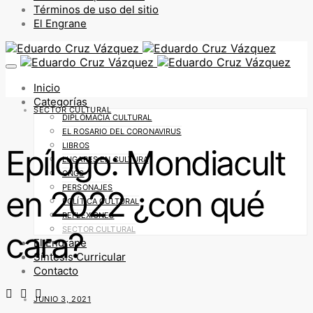
Términos de uso del sitio
El Engrane
Inicio
Categorías
SECTOR CULTURAL
DIPLOMACIA CULTURAL
EL ROSARIO DEL CORONAVIRUS
LIBROS
Epílogo: Mondiacult
LUGARES EN CULTURA
ONGS
PERSONAJES
en 2022 ¿con qué
POLÍTICA CULTURAL
REFLEXIONES
SECTOR CULTURAL
cara?
El Engrane
Síntesis Curricular
Contacto
JUNIO 3, 2021