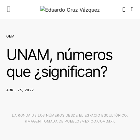
OEM
UNAM, números
que ¿significan?
ABRIL 25, 2022
LA RONDA DE LOS NÚMEROS DESDE EL ESPACIO ESCULTÓRICO.
(IMAGEN TOMADA DE PUEBLOSMEXICO.COM.MX).