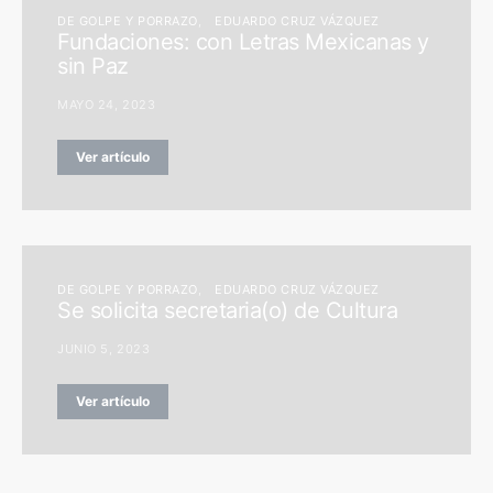
DE GOLPE Y PORRAZO
EDUARDO CRUZ VÁZQUEZ
Fundaciones: con Letras Mexicanas y
sin Paz
MAYO 24, 2023
Ver artículo
DE GOLPE Y PORRAZO
EDUARDO CRUZ VÁZQUEZ
Se solicita secretaria(o) de Cultura
JUNIO 5, 2023
Ver artículo