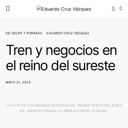
DE GOLPE Y PORRAZO
EDUARDO CRUZ VÁZQUEZ
Tren y negocios en
el reino del sureste
MAYO 31, 2023
LA RUTA DE LOS GRANDES NEGOCIOS DEL PRIMER TERCIO DEL SIGLO
XXI. (IMAGEN TOMADA DE WWW.ALTONIVEL.COM.MX).