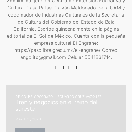
Xochimilco, jefe del Centro de Extensión Educativa y
Cultural Casa Rafael Galván Maldonado de la UAM y
coodinador de Industrias Culturales de la Secretaría
de Cultura del Gobierno del Estado de Baja
California. Escribe quincenalmente en la página
editorial de El Sol de México. Cuenta con la pequeña
empresa cultural El Engrane:
https://pasolibre.grecu.mx/el-engrane/ Correo
angolito@gmail.com Celular 5541861714.
DE GOLPE Y PORRAZO
EDUARDO CRUZ VÁZQUEZ
Tren y negocios en el reino del
sureste
MAYO 31, 2023