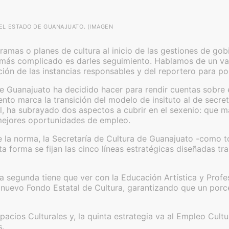
DEL ESTADO DE GUANAJUATO. (IMAGEN
amas o planes de cultura al inicio de las gestiones de gobi
 Lo más complicado es darles seguimiento. Hablamos de un v
n de las instancias responsables y del reportero para pod
de Guanajuato ha decidido hacer para rendir cuentas sobre 
to marca la transición del modelo de insituto al de secreta
ral, ha subrayado dos aspectos a cubrir en el sexenio: qu
 mejores oportunidades de empleo.
la norma, la Secretaría de Cultura de Guanajuato -como to
a forma se fijan las cinco líneas estratégicas diseñadas tra
la segunda tiene que ver con la Educación Artística y Profes
un nuevo Fondo Estatal de Cultura, garantizando que un por
acios Culturales y, la quinta estrategia va al Empleo Cultu
s.