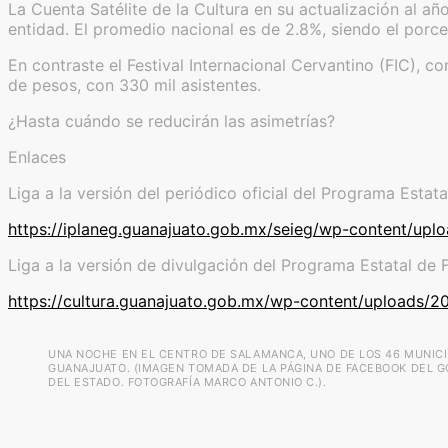
La Cuenta Satélite de la Cultura en su actualización al añ
entidad. El promedio nacional es de 2.8%, siendo el porc
En contraste el Festival Internacional Cervantino (FIC),
de pesos, con 330 mil asistentes.
¿Hasta cuándo se reducirán las asimetrías?
Enlaces
Liga a la versión del periódico oficial del Programa Esta
https://iplaneg.guanajuato.gob.mx/seieg/wp-content/up
Liga a la versión de divulgación del Programa Estatal de
https://cultura.guanajuato.gob.mx/wp-content/uploads
UNA NOCHE EN EL CENTRO DE SALAMANCA, UNO DE LOS 46 MUNICI
GUANAJUATO. (IMAGEN TOMADA DE LA PÁGINA DE FACEBOOK DEL 
DEL ESTADO. FOTOGRAFÍA MARCO ANTONIO C.).