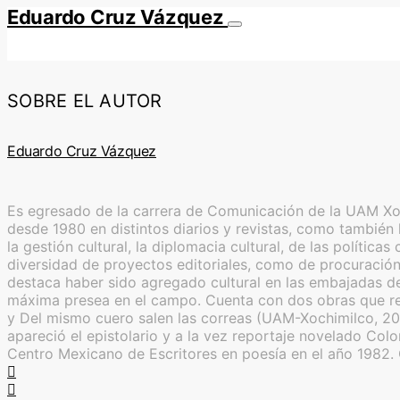
Eduardo Cruz Vázquez
SOBRE EL AUTOR
Eduardo Cruz Vázquez
Es egresado de la carrera de Comunicación de la UAM Xoch
desde 1980 en distintos diarios y revistas, como también l
la gestión cultural, la diplomacia cultural, de las polític
diversidad de proyectos editoriales, como de procuración 
destaca haber sido agregado cultural en las embajadas de
máxima presea en el campo. Cuenta con dos obras que reú
y Del mismo cuero salen las correas (UAM-Xochimilco, 20
apareció el epistolario y a la vez reportaje novelado Co
Centro Mexicano de Escritores en poesía en el año 1982.