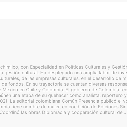
imilco, con Especialidad en Políticas Culturales y Gestión
a gestión cultural. Ha desplegado una amplia labor de inves
as culturales, de las empresas culturales, en el desarrollo 
de fondos. En su trayectoria se cuentan diversas responsabi
 México en Chile y Colombia. El gobierno de Colombia reco
nen una etapa de su quehacer como analista, reportero y c
02). La editorial colombiana Común Presencia publicó el v
lombia tiene nombre de mujer, en coedición de Ediciones S
 Coordinó las obras Diplomacia y cooperación cultural de…