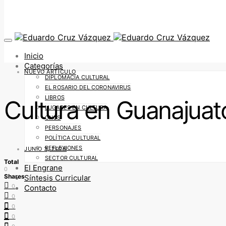
Inicio
Categorías
NUEVO ARTÍCULO
DIPLOMACIA CULTURAL
EL ROSARIO DEL CORONAVIRUS
LIBROS
Cultura en Guanajuat
LUGARES EN CULTURA
ONGS
PERSONAJES
POLÍTICA CULTURAL
REFLEXIONES
JUNIO 3, 2026
SECTOR CULTURAL
Total
El Engrane
0
Shares
Síntesis Curricular
0
Contacto
0
0
0