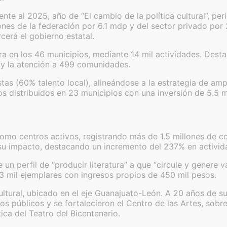
nte al 2025, año de “El cambio de la política cultural”, pe
s de la federación por 6.1 mdp y del sector privado por 2.3
cerá el gobierno estatal.
ra en los 46 municipios, mediante 14 mil actividades. Dest
 y la atención a 499 comunidades.
istas (60% talento local), alineándose a la estrategia de am
s distribuidos en 23 municipios con una inversión de 5.5 m
como centros activos, registrando más de 1.5 millones de co
n su impacto, destacando un incremento del 237% en activid
un perfil de “producir literatura” a que “circule y genere va
 3 mil ejemplares con ingresos propios de 450 mil pesos.
ltural, ubicado en el eje Guanajuato-León. A 20 años de su 
 públicos y se fortalecieron el Centro de las Artes, sobre 
ca del Teatro del Bicentenario.