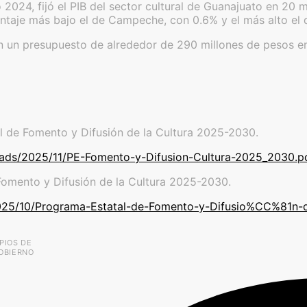
o 2024, fijó el PIB del sector cultural de Guanajuato en 20 
entaje más bajo el de Campeche, con 0.6% y el más alto el
 con un presupuesto de alrededor de 290 millones de pesos
tal de Fomento y Difusión de la Cultura 2025-2030.
loads/2025/11/PE-Fomento-y-Difusion-Cultura-2025_2030.p
 Fomento y Difusión de la Cultura 2025-2030.
/2025/10/Programa-Estatal-de-Fomento-y-Difusio%CC%81n-
PIOS DE
GOBIERNO