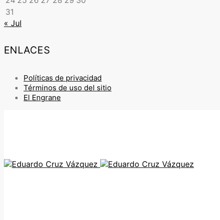
24
25
26
27
28
29
30
31
« Jul
ENLACES
Políticas de privacidad
Términos de uso del sitio
El Engrane