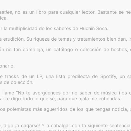
eatles
, no es un libro para cualquier lector. Bastante se 
ica.
 la multiplicidad de los saberes de Huchín Sosa.
erudición. Su riqueza de temas y tratamientos bien dan, in
ón no tan compleja, un catálogo o colección de hechos, de
onario.
e tracks de un LP, una lista predilecta de Spotify, un 
s de colección.
lo llame “No te avergüences por no saber de música (los
a: te digo todo lo que sé, para que ojalá me entiendas.
los polemistas más aguerridos de los que tengas noticia,
 digo ¡a cagarse! Y a cabalgar con la siguiente sentenci