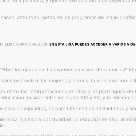
licar una partitura, y que los textos acerca de aspectos bi
e hacen, ante todo, notas en los programas de mano o críti
TA ELISA CORONA AGUILAR.
EN ESTA LIGA PUEDES ACCEDER A VARIOS VIDE
Abre los ojos bien. La experiencia visual de la música”. E
cales (videoclip), las mujeres y el rock, la violencia con in
eras entre las interpretaciones en vivo y el parteaguas d
a educación musical entre los siglos XIX y XX, y la edición d
to para principiantes, es para intermedios adelantados y s
hín Sosa (ya habrá oportunidad de escuchar en vivo al músi
ue.