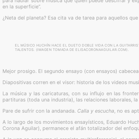
para hablar sobre música que quien puede descifrar y exp
en la superficie”.
¿Neta del planeta? Esa cita va de tarea para aquellos qu
EL MÚSICO HUCHÍN HACE EL DUETO DOBLE VIDA CON LA GUITARRIS
TALENTOS. (IMAGEN TOMADA DE ELISACORONAAGUILAR.COM).
Mejor prosigo. El segundo ensayo (con ensayos) cabecea “
Diapositivas corren en el visor: historia de los videos musi
La música y las caricaturas, con su influjo en las front
partituras (toda una industria), las relaciones laborales, l
Pare de sufrir con la andanada.
Calla y escucha
, no es ap
A lo largo de los movimientos ensayísticos, Eduardo Huc
Corona Aguilar), permanece el afán totalizador del enfoq