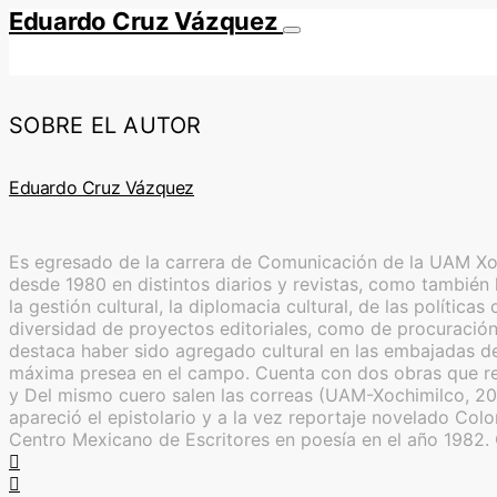
Eduardo Cruz Vázquez
SOBRE EL AUTOR
Eduardo Cruz Vázquez
Es egresado de la carrera de Comunicación de la UAM Xoch
desde 1980 en distintos diarios y revistas, como también l
la gestión cultural, la diplomacia cultural, de las polític
diversidad de proyectos editoriales, como de procuración 
destaca haber sido agregado cultural en las embajadas de
máxima presea en el campo. Cuenta con dos obras que reú
y Del mismo cuero salen las correas (UAM-Xochimilco, 20
apareció el epistolario y a la vez reportaje novelado Co
Centro Mexicano de Escritores en poesía en el año 1982.