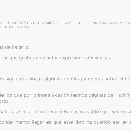
RIAL TURNER EN LA QUE APARECE EL RAMILLETE DE ENSAYOS
CALLA Y ES
LITERARIA.COM).
es de hacerlo.
ctor que gusta de distintas expresiones musicales.
as siguientes líneas algunos de mis pareceres sobre el li
oy de los que por primera ocasión leemos páginas de Huchín
bres.
eñalar que la obra contiene siete ensayos (diré que son ens
“Adonde intento llegar es que este libro ha querido ser, e