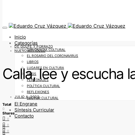
Inicio
Categorías
DE GOLPE Y PORRAZO
DIPLOMACIA CULTURAL
NUEVO ARTÍCULO
EL ROSARIO DEL CORONAVIRUS
LIBROS
Calla, lee y escucha 
LUGARES EN CULTURA
ONGS
PERSONAJES
POLÍTICA CULTURAL
REFLEXIONES
JULIO 4, 2022
SECTOR CULTURAL
El Engrane
Total
0
Síntesis Curricular
Shares
Contacto
0
0
0