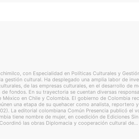
imilco, con Especialidad en Políticas Culturales y Gestión
a gestión cultural. Ha desplegado una amplia labor de inves
as culturales, de las empresas culturales, en el desarrollo 
de fondos. En su trayectoria se cuentan diversas responsabi
 México en Chile y Colombia. El gobierno de Colombia reco
nen una etapa de su quehacer como analista, reportero y c
02). La editorial colombiana Común Presencia publicó el v
lombia tiene nombre de mujer, en coedición de Ediciones S
 Coordinó las obras Diplomacia y cooperación cultural de…