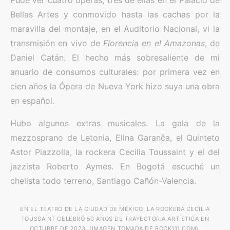
Pude ver cuatro óperas, tres de ellas en el Palacio de
Bellas Artes y conmovido hasta las cachas por la
maravilla del montaje, en el Auditorio Nacional, vi la
transmisión en vivo de
Florencia en el Amazonas
, de
Daniel Catán. El hecho más sobresaliente de mi
anuario de consumos culturales: por primera vez en
cien años la Ópera de Nueva York hizo suya una obra
en español.
Hubo algunos extras musicales. La gala de la
mezzosprano de Letonia, Elina Garanča, el Quinteto
Astor Piazzolla, la rockera Cecilia Toussaint y el del
jazzista Roberto Aymes. En Bogotá escuché un
chelista todo terreno, Santiago Cañón-Valencia.
EN EL TEATRO DE LA CIUDAD DE MÉXICO, LA ROCKERA CECILIA
TOUSSAINT CELEBRÓ 50 AÑOS DE TRAYECTORIA ARTÍSTICA EN
OCTUBRE DE 2023. (IMAGEN TOMADA DE ROCK111.COM).