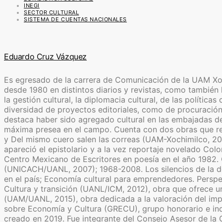
INEGI
SECTOR CULTURAL
SISTEMA DE CUENTAS NACIONALES
Eduardo Cruz Vázquez
Es egresado de la carrera de Comunicación de la UAM Xoch
desde 1980 en distintos diarios y revistas, como también l
la gestión cultural, la diplomacia cultural, de las polític
diversidad de proyectos editoriales, como de procuración 
destaca haber sido agregado cultural en las embajadas de
máxima presea en el campo. Cuenta con dos obras que reú
y Del mismo cuero salen las correas (UAM-Xochimilco, 20
apareció el epistolario y a la vez reportaje novelado Co
Centro Mexicano de Escritores en poesía en el año 1982.
(UNICACH/UANL, 2007); 1968-2008. Los silencios de la dem
en el país; Economía cultural para emprendedores. Persp
Cultura y transición (UANL/ICM, 2012), obra que ofrece u
(UAM/UANL, 2015), obra dedicada a la valoración del impa
sobre Economía y Cultura (GRECU), grupo honorario e inde
creado en 2019. Fue integrante del Consejo Asesor de la