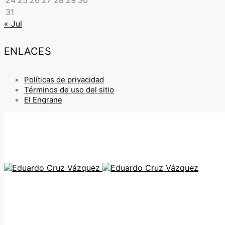
24
25
26
27
28
29
30
31
« Jul
ENLACES
Políticas de privacidad
Términos de uso del sitio
El Engrane