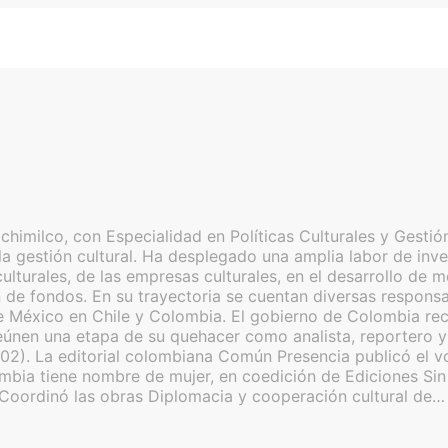
imilco, con Especialidad en Políticas Culturales y Gestión
a gestión cultural. Ha desplegado una amplia labor de inves
as culturales, de las empresas culturales, en el desarrollo 
de fondos. En su trayectoria se cuentan diversas responsabi
 México en Chile y Colombia. El gobierno de Colombia reco
nen una etapa de su quehacer como analista, reportero y c
02). La editorial colombiana Común Presencia publicó el v
lombia tiene nombre de mujer, en coedición de Ediciones S
 Coordinó las obras Diplomacia y cooperación cultural de…