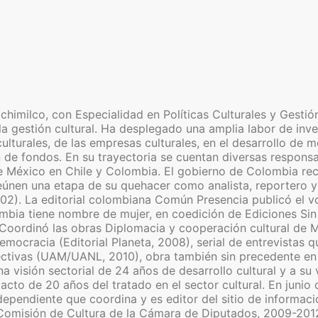
imilco, con Especialidad en Políticas Culturales y Gestión
a gestión cultural. Ha desplegado una amplia labor de inves
as culturales, de las empresas culturales, en el desarrollo 
de fondos. En su trayectoria se cuentan diversas responsabi
 México en Chile y Colombia. El gobierno de Colombia reco
nen una etapa de su quehacer como analista, reportero y c
02). La editorial colombiana Común Presencia publicó el v
lombia tiene nombre de mujer, en coedición de Ediciones S
 Coordinó las obras Diplomacia y cooperación cultural de 
ocracia (Editorial Planeta, 2008), serial de entrevistas 
ectivas (UAM/UANL, 2010), obra también sin precedente en 
na visión sectorial de 24 años de desarrollo cultural y a 
cto de 20 años del tratado en el sector cultural. En juni
pendiente que coordina y es editor del sitio de informació
 Comisión de Cultura de la Cámara de Diputados, 2009-2012