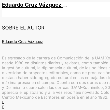
Eduardo Cruz Vázquez
SOBRE EL AUTOR
Eduardo Cruz Vázquez
Es egresado de la carrera de Comunicación de la UAM Xoch
desde 1980 en distintos diarios y revistas, como también l
la gestión cultural, la diplomacia cultural, de las polític
diversidad de proyectos editoriales, como de procuración 
destaca haber sido agregado cultural en las embajadas de
máxima presea en el campo. Cuenta con dos obras que reú
y Del mismo cuero salen las correas (UAM-Xochimilco, 20
apareció el epistolario y a la vez reportaje novelado Co
Centro Mexicano de Escritores en poesía en el año 1982.