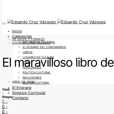
Inicio
Categorías
DE GOLPE Y PORRAZO
DIPLOMACIA CULTURAL
EDUARDO CRUZ VÁZQUEZ
EL ROSARIO DEL CORONAVIRUS
LIBROS
El maravilloso libro d
LUGARES EN CULTURA
ONGS
PERSONAJES
POLÍTICA CULTURAL
REFLEXIONES
ABRIL 26, 2023
SECTOR CULTURAL
El Engrane
Total
Síntesis Curricular
0
Shares
Contacto
0
0
0