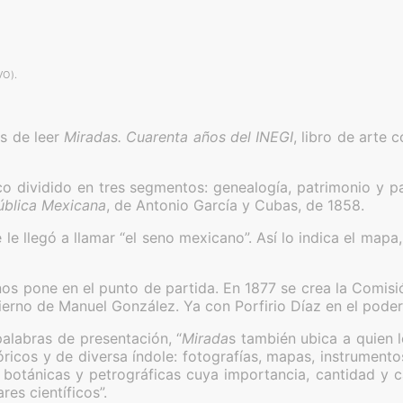
O).
és de leer
Miradas. Cuarenta años del INEGI
, libro de arte
rico dividido en tres segmentos: genealogía, patrimonio y 
ública Mexicana
, de Antonio García y Cubas, de 1858.
le llegó a llamar “el seno mexicano”. Así lo indica el mapa
os pone en el punto de partida. En 1877 se crea la Comisi
ierno de Manuel González. Ya con Porfirio Díaz en el poder
palabras de presentación, “
Mirada
s también ubica a quien 
cos y de diversa índole: fotografías, mapas, instrumentos
botánicas y petrográficas cuya importancia, cantidad y c
res científicos”.