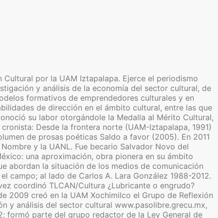
 Cultural por la UAM Iztapalapa. Ejerce el periodismo
tigación y análisis de la economía del sector cultural, de
de modelos formativos de emprendedores culturales y en
lidades de dirección en el ámbito cultural, entre las que
noció su labor otorgándole la Medalla al Mérito Cultural,
ronista: Desde la frontera norte (UAM-Iztapalapa, 1991)
olumen de prosas poéticas Saldo a favor (2005). En 2011
in Nombre y la UANL. Fue becario Salvador Novo del
México: una aproximación, obra pionera en su ámbito
que abordan la situación de los medios de comunicación
el campo; al lado de Carlos A. Lara González 1988-2012.
su vez coordinó TLCAN/Cultura ¿Lubricante o engrudo?
o de 2009 creó en la UAM Xochimilco el Grupo de Reflexión
n y análisis del sector cultural www.pasolibre.grecu.mx,
; formó parte del grupo redactor de la Ley General de