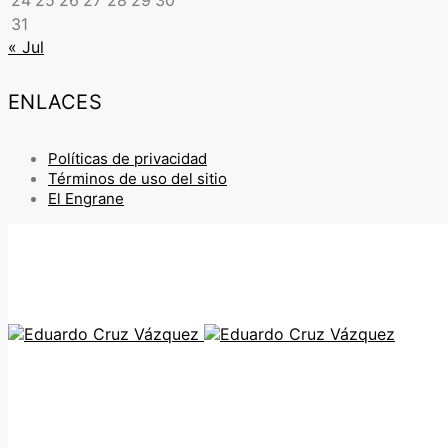
24
25
26
27
28
29
30
31
« Jul
ENLACES
Políticas de privacidad
Términos de uso del sitio
El Engrane