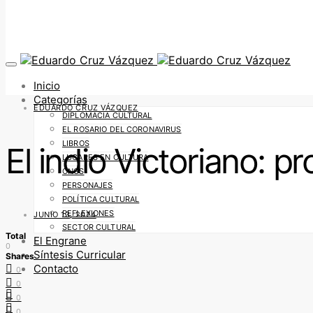
Inicio
Categorías
EDUARDO CRUZ VÁZQUEZ
DIPLOMACIA CULTURAL
EL ROSARIO DEL CORONAVIRUS
LIBROS
El indio Victoriano: p
LUGARES EN CULTURA
ONGS
PERSONAJES
POLÍTICA CULTURAL
REFLEXIONES
JUNIO 13, 2024
SECTOR CULTURAL
Total
El Engrane
0
Síntesis Curricular
Shares
Contacto
0
0
0
0