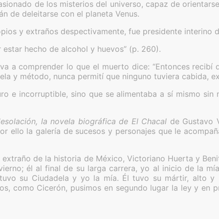
sionado de los misterios del universo, capaz de orientarse
fán de deleitarse con el planeta Venus.
opios y extraños despectivamente, fue presidente interino de
estar hecho de alcohol y huevos” (p. 260).
va a comprender lo que el muerto dice: “Entonces recibí 
tela y método, nunca permití que ninguno tuviera cabida, ex
uro e incorruptible, sino que se alimentaba a sí mismo sin
 desolación, la novela biográfica de El Chacal
de Gustavo V
or ello la galería de sucesos y personajes que le acompañ
extraño de la historia de México, Victoriano Huerta y Beni
ierno; él al final de su larga carrera, yo al inicio de la mí
tuvo su Ciudadela y yo la mía. Él tuvo su mártir, alto y 
mbos, como Cicerón, pusimos en segundo lugar la ley y en 