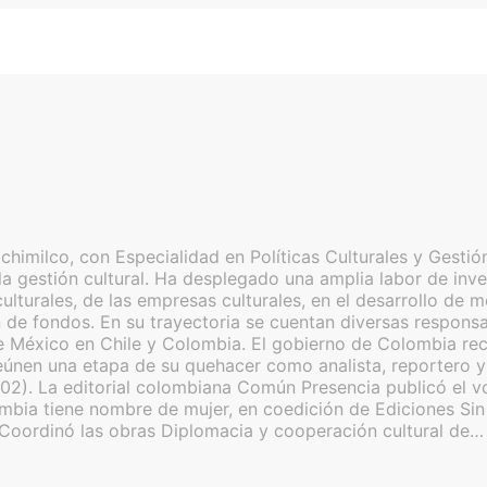
imilco, con Especialidad en Políticas Culturales y Gestión
a gestión cultural. Ha desplegado una amplia labor de inves
as culturales, de las empresas culturales, en el desarrollo 
de fondos. En su trayectoria se cuentan diversas responsabi
 México en Chile y Colombia. El gobierno de Colombia reco
nen una etapa de su quehacer como analista, reportero y c
02). La editorial colombiana Común Presencia publicó el v
lombia tiene nombre de mujer, en coedición de Ediciones S
 Coordinó las obras Diplomacia y cooperación cultural de…