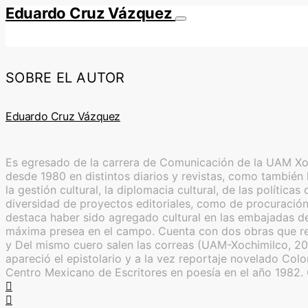
Eduardo Cruz Vázquez
SOBRE EL AUTOR
Eduardo Cruz Vázquez
Es egresado de la carrera de Comunicación de la UAM Xoch
desde 1980 en distintos diarios y revistas, como también l
la gestión cultural, la diplomacia cultural, de las polític
diversidad de proyectos editoriales, como de procuración 
destaca haber sido agregado cultural en las embajadas de
máxima presea en el campo. Cuenta con dos obras que reú
y Del mismo cuero salen las correas (UAM-Xochimilco, 20
apareció el epistolario y a la vez reportaje novelado Co
Centro Mexicano de Escritores en poesía en el año 1982.