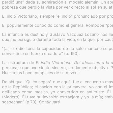
perdió una” dada su admiración al modelo alemán. Un apa
pobreza que perdió la vista por ver directo al sol en su a
El indio Victoriano, siempre “el indio” pronunciado por pr
El popularmente conocido como el general Rompope “por 
La infancia es destino y Gustavo Vázquez Lozano nos lle
que me persiguió durante toda la vida, en la que, por cau
“(…) el odio tenía la capacidad de no sólo mantenerse p
convertirse en fuerza creadora” (p. 190).
La estructura de
El indio Victoriano. Del idealismo a la
personaje que uno siente sincero, crudamente objetivo. P
Huerta los hace cómplices de su devenir.
De ahí que: “Quién negará que aquél fue el encuentro más 
de la República; él nacido con la primavera, yo con el inv
deificado como mesías, yo convertido en anticristo. Él 
(Madero). Él tuvo su invasión extranjera y yo la mía; a
sospechan” (p.78).
Continuará.