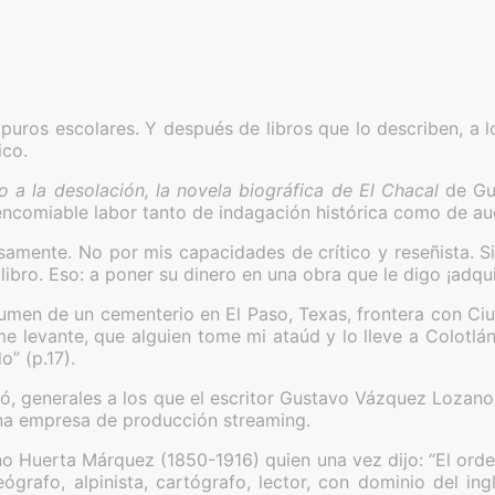
apuros escolares. Y después de libros que lo describen, a
ico.
mo a la desolación, la novela biográfica de El Chacal
de Gu
encomiable labor tanto de indagación histórica como de auda
mente. No por mis capacidades de crítico y reseñista. Si
 libro. Eso: a poner su dinero en una obra que le digo ¡adqu
men de un cementerio en El Paso, Texas, frontera con Ciu
 levante, que alguien tome mi ataúd y lo lleve a Colotlán 
” (p.17).
vió, generales a los que el escritor Gustavo Vázquez Lozano
una empresa de producción streaming.
no Huerta Márquez (1850-1916) quien una vez dijo: “El orden 
ógrafo, alpinista, cartógrafo, lector, con dominio del ing