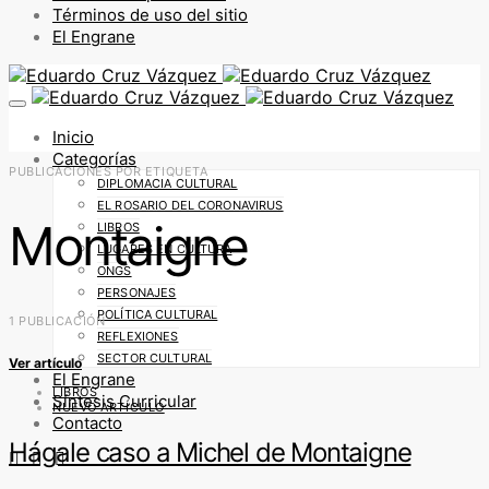
Términos de uso del sitio
El Engrane
Inicio
Categorías
PUBLICACIONES POR ETIQUETA
DIPLOMACIA CULTURAL
EL ROSARIO DEL CORONAVIRUS
Montaigne
LIBROS
LUGARES EN CULTURA
ONGS
PERSONAJES
POLÍTICA CULTURAL
1 PUBLICACIÓN
REFLEXIONES
SECTOR CULTURAL
Ver artículo
El Engrane
LIBROS
Síntesis Curricular
NUEVO ARTÍCULO
Contacto
Hágale caso a Michel de Montaigne