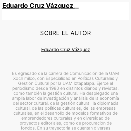
Eduardo Cruz Vázquez
SOBRE EL AUTOR
Eduardo Cruz Vázquez
Es egresado de la carrera de Comunicación de la UAM
Xochimilco, con Especialidad en Políticas Culturales y
Gestión Cultural por la UAM Iztapalapa. Ejerce el
periodismo desde 1980 en distintos diarios y revistas,
como también la gestión cultural. Ha desplegado una
amplia labor de investigación y análisis de la economía
del sector cultural, de la gestión cultural, la diplomacia
cultural, de las políticas culturales, de las empresas
culturales, en el desarrollo de modelos formativos de
emprendedores culturales y en diversidad de
proyectos editoriales, como de procuración de
fondos. En su trayectoria se cuentan diversas