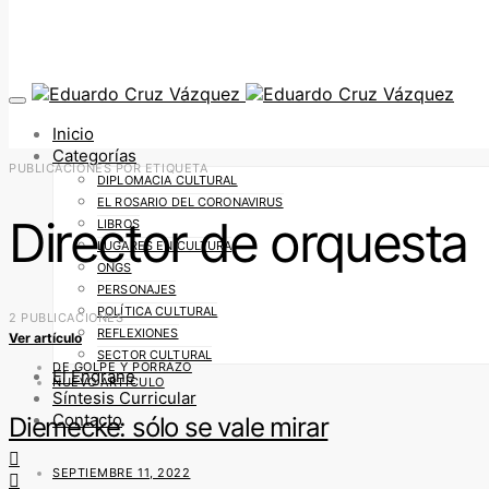
Inicio
Categorías
PUBLICACIONES POR ETIQUETA
DIPLOMACIA CULTURAL
EL ROSARIO DEL CORONAVIRUS
Director de orquesta
LIBROS
LUGARES EN CULTURA
ONGS
PERSONAJES
POLÍTICA CULTURAL
2 PUBLICACIONES
REFLEXIONES
Ver artículo
SECTOR CULTURAL
DE GOLPE Y PORRAZO
El Engrane
NUEVO ARTÍCULO
Síntesis Curricular
Contacto
Diemecke: sólo se vale mirar
SEPTIEMBRE 11, 2022