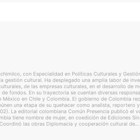
imilco, con Especialidad en Políticas Culturales y Gestión
a gestión cultural. Ha desplegado una amplia labor de inves
as culturales, de las empresas culturales, en el desarrollo 
de fondos. En su trayectoria se cuentan diversas responsabi
 México en Chile y Colombia. El gobierno de Colombia reco
nen una etapa de su quehacer como analista, reportero y c
02). La editorial colombiana Común Presencia publicó el v
lombia tiene nombre de mujer, en coedición de Ediciones S
 Coordinó las obras Diplomacia y cooperación cultural de…