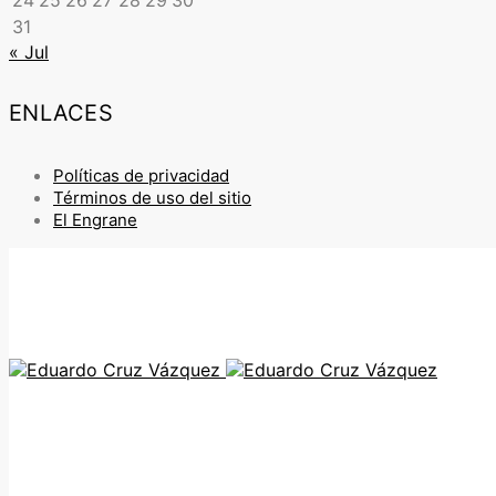
24
25
26
27
28
29
30
31
« Jul
ENLACES
Políticas de privacidad
Términos de uso del sitio
El Engrane