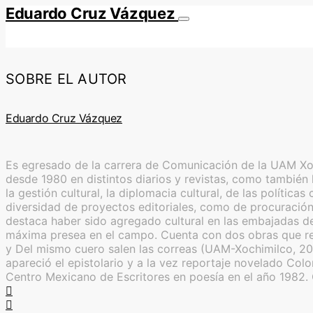
Eduardo Cruz Vázquez
SOBRE EL AUTOR
Eduardo Cruz Vázquez
Es egresado de la carrera de Comunicación de la UAM Xoch
desde 1980 en distintos diarios y revistas, como también l
la gestión cultural, la diplomacia cultural, de las polític
diversidad de proyectos editoriales, como de procuración 
destaca haber sido agregado cultural en las embajadas de
máxima presea en el campo. Cuenta con dos obras que reú
y Del mismo cuero salen las correas (UAM-Xochimilco, 20
apareció el epistolario y a la vez reportaje novelado Co
Centro Mexicano de Escritores en poesía en el año 1982.