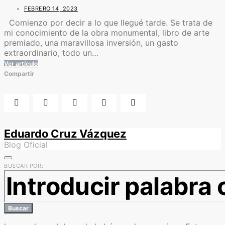
FEBRERO 14, 2023
Comienzo por decir a lo que llegué tarde. Se trata de
mi conocimiento de la obra monumental, libro de arte
premiado, una maravillosa inversión, un gasto
extraordinario, todo un…
Ver artículo
Compartir
Eduardo Cruz Vázquez
Blog Oficial
BUSCAR POR:
Buscar