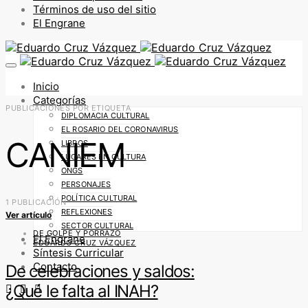
Términos de uso del sitio
El Engrane
Inicio
Categorías
PUBLICACIONES POR ETIQUETA
DIPLOMACIA CULTURAL
EL ROSARIO DEL CORONAVIRUS
CANIEM
LIBROS
LUGARES EN CULTURA
ONGS
PERSONAJES
POLÍTICA CULTURAL
1 PUBLICACIÓN
REFLEXIONES
Ver artículo
SECTOR CULTURAL
DE GOLPE Y PORRAZO
El Engrane
EDUARDO CRUZ VÁZQUEZ
Síntesis Curricular
Contacto
De celebraciones y saldos:
¿Qué le falta al INAH?