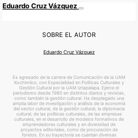
Eduardo Cruz Vázquez
SOBRE EL AUTOR
Eduardo Cruz Vázquez
Es egresado de la carrera de Comunicación de la UAM
Xochimilco, con Especialidad en Políticas Culturales y
Gestión Cultural por la UAM Iztapalapa. Ejerce el
periodismo desde 1980 en distintos diarios y revistas,
como también la gestión cultural. Ha desplegado una
amplia labor de investigación y análisis de la economía
del sector cultural, de la gestión cultural, la diplomacia
cultural, de las políticas culturales, de las empresas
culturales, en el desarrollo de modelos formativos de
emprendedores culturales y en diversidad de
proyectos editoriales, como de procuración de
fondos. En su trayectoria se cuentan diversas