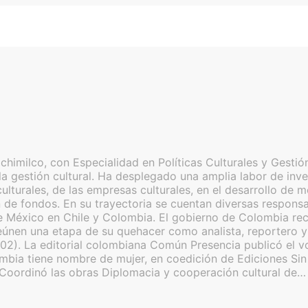
imilco, con Especialidad en Políticas Culturales y Gestión
a gestión cultural. Ha desplegado una amplia labor de inves
as culturales, de las empresas culturales, en el desarrollo 
de fondos. En su trayectoria se cuentan diversas responsabi
 México en Chile y Colombia. El gobierno de Colombia reco
nen una etapa de su quehacer como analista, reportero y c
02). La editorial colombiana Común Presencia publicó el v
lombia tiene nombre de mujer, en coedición de Ediciones S
 Coordinó las obras Diplomacia y cooperación cultural de…