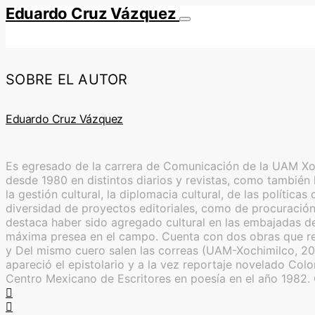
Eduardo Cruz Vázquez
SOBRE EL AUTOR
Eduardo Cruz Vázquez
Es egresado de la carrera de Comunicación de la UAM Xoch
desde 1980 en distintos diarios y revistas, como también l
la gestión cultural, la diplomacia cultural, de las polític
diversidad de proyectos editoriales, como de procuración 
destaca haber sido agregado cultural en las embajadas de
máxima presea en el campo. Cuenta con dos obras que reú
y Del mismo cuero salen las correas (UAM-Xochimilco, 20
apareció el epistolario y a la vez reportaje novelado Co
Centro Mexicano de Escritores en poesía en el año 1982.