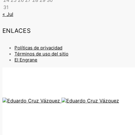
24
25
26
27
28
29
30
31
« Jul
ENLACES
Políticas de privacidad
Términos de uso del sitio
El Engrane