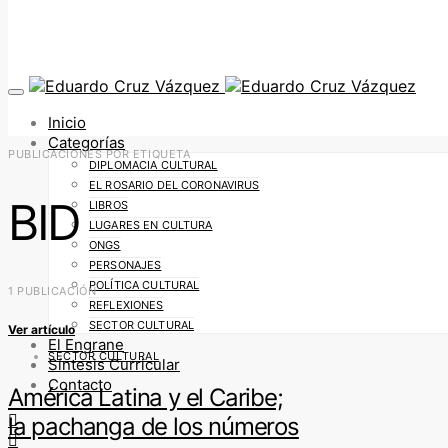
Inicio
Categorías
PUBLICACIONES POR ETIQUETA
DIPLOMACIA CULTURAL
EL ROSARIO DEL CORONAVIRUS
BID
LIBROS
LUGARES EN CULTURA
ONGS
PERSONAJES
POLÍTICA CULTURAL
1 PUBLICACIÓN
REFLEXIONES
SECTOR CULTURAL
Ver artículo
El Engrane
SECTOR CULTURAL
Síntesis Curricular
Contacto
América Latina y el Caribe;
la pachanga de los números