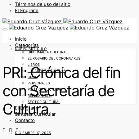
Términos de uso del sitio
El Engrane
Inicio
Categorías
NUEVO ARTÍCULO
DIPLOMACIA CULTURAL
EL ROSARIO DEL CORONAVIRUS
LIBROS
PRI: Crónica del fin
LUGARES EN CULTURA
ONGS
PERSONAJES
con Secretaría de
POLÍTICA CULTURAL
REFLEXIONES
SECTOR CULTURAL
Cultura
El Engrane
Síntesis Curricular
Contacto
DICIEMBRE 17, 2025