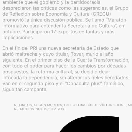
ambiente que el gobierno y la partidocracia
despreciaron las críticas como las sugerencias, el Grupo
de Reflexión sobre Economía y Cultura (GRECU)
promovió la única discusión pública. Se llamó “Maratón
informativo para entender la Secretaría de Cultura”, en
octubre. Participaron 17 expertos en tantas y más
implicaciones.
En el fin del PRI una nueva secretaría de Estado que
abrió maltrecha y cuyo titular, Tovar, murió al año
siguiente. En el primer piso de la Cuarta Transformación,
con todo el poder para hacer los cambios por décadas
pospuestos, la reforma cultural, se decidió dejar
intocada la dependencia, sin alterar los rieles heredados.
Van en el segundo piso y el “Conaculta plus”, famélico,
sigue tan campante.
RETRATOS, SEGÚN MORENA, EN ILUSTRACIÓN DE VÍCTOR SOLÍS. (I
REDACCIÓN.NEXOS.COM.MX).