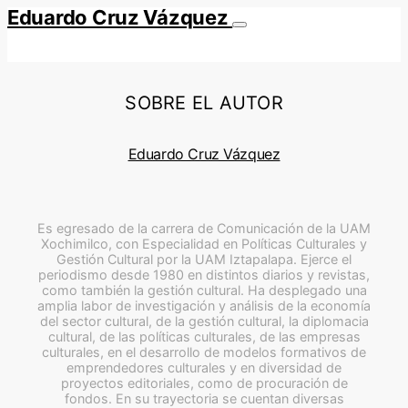
Eduardo Cruz Vázquez
SOBRE EL AUTOR
Eduardo Cruz Vázquez
Es egresado de la carrera de Comunicación de la UAM
Xochimilco, con Especialidad en Políticas Culturales y
Gestión Cultural por la UAM Iztapalapa. Ejerce el
periodismo desde 1980 en distintos diarios y revistas,
como también la gestión cultural. Ha desplegado una
amplia labor de investigación y análisis de la economía
del sector cultural, de la gestión cultural, la diplomacia
cultural, de las políticas culturales, de las empresas
culturales, en el desarrollo de modelos formativos de
emprendedores culturales y en diversidad de
proyectos editoriales, como de procuración de
fondos. En su trayectoria se cuentan diversas