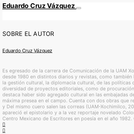
Eduardo Cruz Vázquez
SOBRE EL AUTOR
Eduardo Cruz Vázquez
Es egresado de la carrera de Comunicación de la UAM Xoch
desde 1980 en distintos diarios y revistas, como también l
la gestión cultural, la diplomacia cultural, de las polític
diversidad de proyectos editoriales, como de procuración 
destaca haber sido agregado cultural en las embajadas de
máxima presea en el campo. Cuenta con dos obras que reú
y Del mismo cuero salen las correas (UAM-Xochimilco, 20
apareció el epistolario y a la vez reportaje novelado Co
Centro Mexicano de Escritores en poesía en el año 1982.