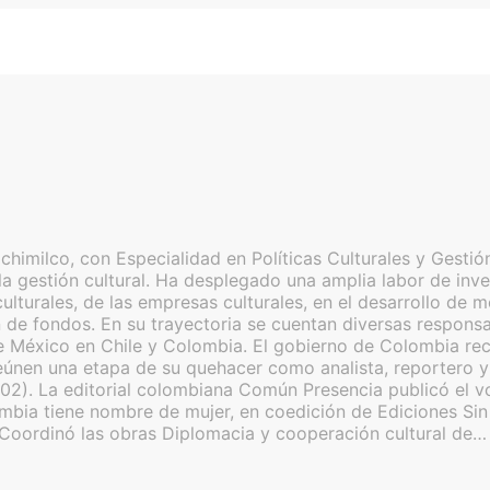
imilco, con Especialidad en Políticas Culturales y Gestión
a gestión cultural. Ha desplegado una amplia labor de inves
as culturales, de las empresas culturales, en el desarrollo 
de fondos. En su trayectoria se cuentan diversas responsabi
 México en Chile y Colombia. El gobierno de Colombia reco
nen una etapa de su quehacer como analista, reportero y c
02). La editorial colombiana Común Presencia publicó el v
lombia tiene nombre de mujer, en coedición de Ediciones S
 Coordinó las obras Diplomacia y cooperación cultural de…