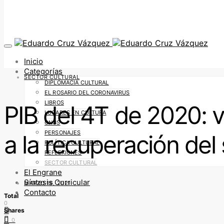
Inicio
Categorías
SECTOR CULTURAL
DIPLOMACIA CULTURAL
EL ROSARIO DEL CORONAVIRUS
LIBROS
PIB del 4T de 2020: v
LUGARES EN CULTURA
ONGS
PERSONAJES
a la recuperación del 
POLÍTICA CULTURAL
REFLEXIONES
SECTOR CULTURAL
El Engrane
Síntesis Curricular
MARZO 16, 2021
Contacto
Total
0
Shares
0