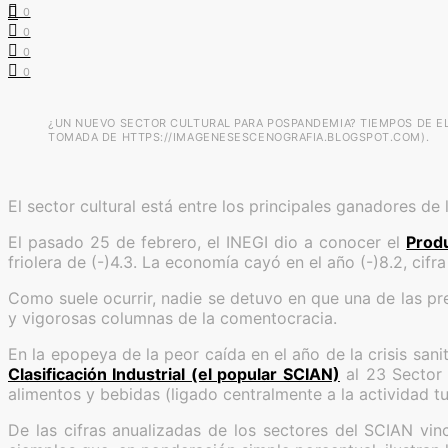
0
0
0
0
¿UN NUEVO SECTOR CULTURAL PARA POSPANDEMIA? TIEMPOS DE E
TOMADA DE HTTPS://IMAGENESESCENOGRAFIA.BLOGSPOT.COM).
El sector cultural está entre los principales ganadores d
El pasado 25 de febrero, el INEGI dio a conocer el
Produ
friolera de (-)4.3. La economía cayó en el año (-)8.2, cifr
Como suele ocurrir, nadie se detuvo en que una de las pr
y vigorosas columnas de la comentocracia.
En la epopeya de la peor caída en el año de la crisis sani
Clasificación Industrial (el popular SCIAN)
al 23 Sector 
alimentos y bebidas (ligado centralmente a la actividad tu
De las cifras anualizadas de los sectores del SCIAN vin