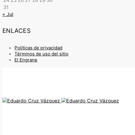
24
25
26
27
28
29
30
31
« Jul
ENLACES
Políticas de privacidad
Términos de uso del sitio
El Engrane