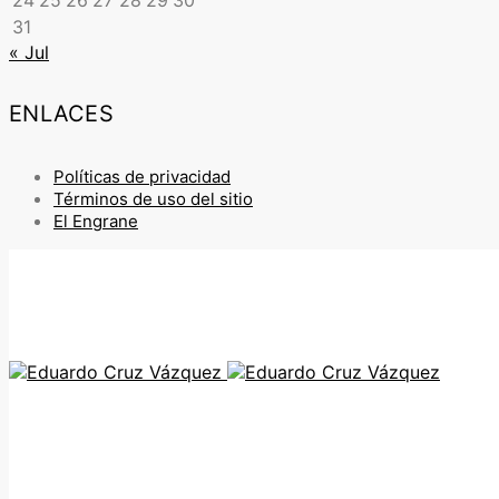
24
25
26
27
28
29
30
31
« Jul
ENLACES
Políticas de privacidad
Términos de uso del sitio
El Engrane