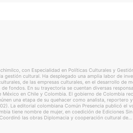
imilco, con Especialidad en Políticas Culturales y Gestión
a gestión cultural. Ha desplegado una amplia labor de inves
as culturales, de las empresas culturales, en el desarrollo 
de fondos. En su trayectoria se cuentan diversas responsabi
 México en Chile y Colombia. El gobierno de Colombia reco
nen una etapa de su quehacer como analista, reportero y c
02). La editorial colombiana Común Presencia publicó el v
lombia tiene nombre de mujer, en coedición de Ediciones S
 Coordinó las obras Diplomacia y cooperación cultural de…