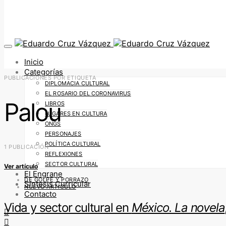
Inicio
Categorías
PUBLICACIONES POR ETIQUETA
DIPLOMACIA CULTURAL
EL ROSARIO DEL CORONAVIRUS
Palou
LIBROS
LUGARES EN CULTURA
ONGS
PERSONAJES
POLÍTICA CULTURAL
1 PUBLICACIÓN
REFLEXIONES
SECTOR CULTURAL
Ver artículo
El Engrane
DE GOLPE Y PORRAZO
Síntesis Curricular
NUEVO ARTÍCULO
Contacto
Vida y sector cultural en
México. La novela