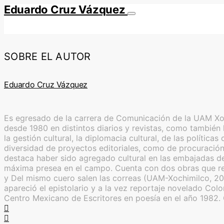
Eduardo Cruz Vázquez
SOBRE EL AUTOR
Eduardo Cruz Vázquez
Es egresado de la carrera de Comunicación de la UAM Xoch
desde 1980 en distintos diarios y revistas, como también l
la gestión cultural, la diplomacia cultural, de las polític
diversidad de proyectos editoriales, como de procuración 
destaca haber sido agregado cultural en las embajadas de
máxima presea en el campo. Cuenta con dos obras que reú
y Del mismo cuero salen las correas (UAM-Xochimilco, 20
apareció el epistolario y a la vez reportaje novelado Co
Centro Mexicano de Escritores en poesía en el año 1982.