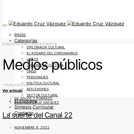
Inicio
Categorías
PUBLICACIONES POR ETIQUETA
DIPLOMACIA CULTURAL
EL ROSARIO DEL CORONAVIRUS
Medios públicos
LIBROS
LUGARES EN CULTURA
ONGS
PERSONAJES
POLÍTICA CULTURAL
1 PUBLICACIÓN
REFLEXIONES
Ver artículo
SECTOR CULTURAL
DE GOLPE Y PORRAZO
El Engrane
EDUARDO CRUZ VÁZQUEZ
Síntesis Curricular
Contacto
La suerte del Canal 22
NOVIEMBRE 6, 2022