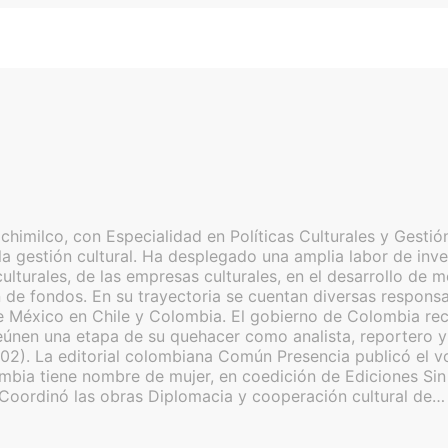
imilco, con Especialidad en Políticas Culturales y Gestión
a gestión cultural. Ha desplegado una amplia labor de inves
as culturales, de las empresas culturales, en el desarrollo 
de fondos. En su trayectoria se cuentan diversas responsabi
 México en Chile y Colombia. El gobierno de Colombia reco
nen una etapa de su quehacer como analista, reportero y c
02). La editorial colombiana Común Presencia publicó el v
lombia tiene nombre de mujer, en coedición de Ediciones S
 Coordinó las obras Diplomacia y cooperación cultural de…