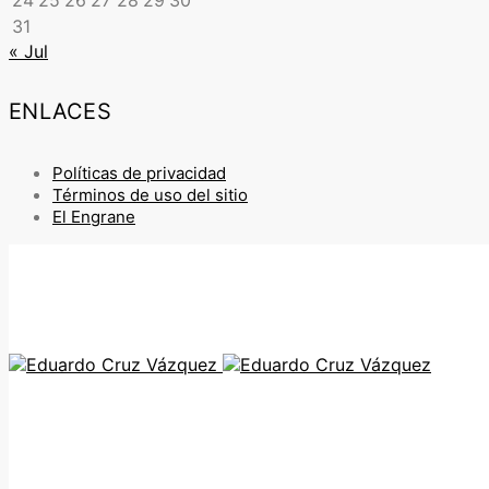
24
25
26
27
28
29
30
31
« Jul
ENLACES
Políticas de privacidad
Términos de uso del sitio
El Engrane