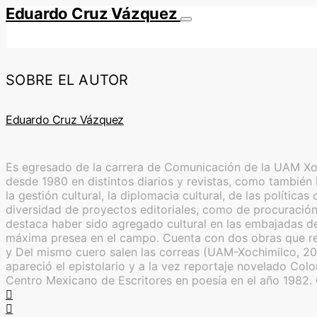
Eduardo Cruz Vázquez
SOBRE EL AUTOR
Eduardo Cruz Vázquez
Es egresado de la carrera de Comunicación de la UAM Xoch
desde 1980 en distintos diarios y revistas, como también l
la gestión cultural, la diplomacia cultural, de las polític
diversidad de proyectos editoriales, como de procuración 
destaca haber sido agregado cultural en las embajadas de
máxima presea en el campo. Cuenta con dos obras que reú
y Del mismo cuero salen las correas (UAM-Xochimilco, 20
apareció el epistolario y a la vez reportaje novelado Co
Centro Mexicano de Escritores en poesía en el año 1982.