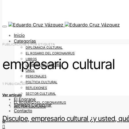
Inicio
Categorías
PUBLICACIONES POR ETIQUETA
DIPLOMACIA CULTURAL
EL ROSARIO DEL CORONAVIRUS
empresario cultural
LIBROS
LUGARES EN CULTURA
ONGS
PERSONAJES
POLÍTICA CULTURAL
1 PUBLICACIÓN
REFLEXIONES
SECTOR CULTURAL
Ver artículo
El Engrane
EL ROSARIO DEL CORONAVIRUS
Síntesis Curricular
SECTOR CULTURAL
Contacto
Disculpe, empresario cultural ¿y usted, qué