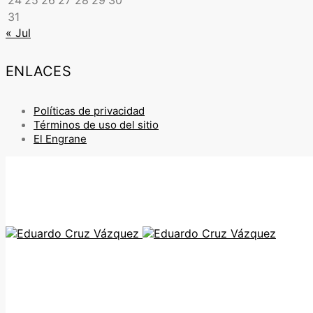
24
25
26
27
28
29
30
31
« Jul
ENLACES
Políticas de privacidad
Términos de uso del sitio
El Engrane