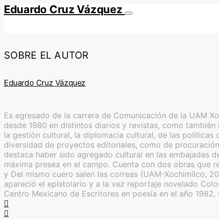
Eduardo Cruz Vázquez
SOBRE EL AUTOR
Eduardo Cruz Vázquez
Es egresado de la carrera de Comunicación de la UAM Xoch
desde 1980 en distintos diarios y revistas, como también l
la gestión cultural, la diplomacia cultural, de las polític
diversidad de proyectos editoriales, como de procuración 
destaca haber sido agregado cultural en las embajadas de
máxima presea en el campo. Cuenta con dos obras que reú
y Del mismo cuero salen las correas (UAM-Xochimilco, 20
apareció el epistolario y a la vez reportaje novelado Co
Centro Mexicano de Escritores en poesía en el año 1982.