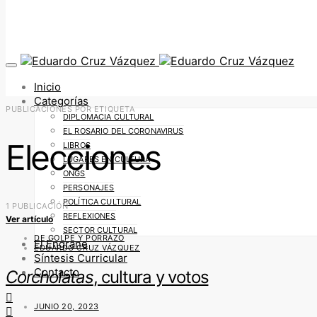
Inicio
Categorías
PUBLICACIONES POR ETIQUETA
DIPLOMACIA CULTURAL
EL ROSARIO DEL CORONAVIRUS
Elecciones
LIBROS
LUGARES EN CULTURA
ONGS
PERSONAJES
POLÍTICA CULTURAL
1 PUBLICACIÓN
REFLEXIONES
Ver artículo
SECTOR CULTURAL
DE GOLPE Y PORRAZO
El Engrane
EDUARDO CRUZ VÁZQUEZ
Síntesis Curricular
Contacto
Corcholatas
, cultura y votos
JUNIO 20, 2023