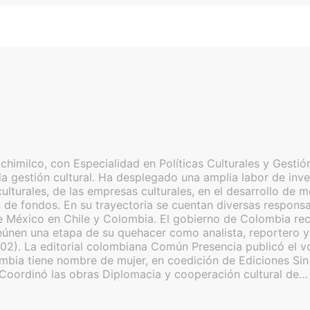
imilco, con Especialidad en Políticas Culturales y Gestión
a gestión cultural. Ha desplegado una amplia labor de inves
as culturales, de las empresas culturales, en el desarrollo 
de fondos. En su trayectoria se cuentan diversas responsabi
 México en Chile y Colombia. El gobierno de Colombia reco
nen una etapa de su quehacer como analista, reportero y c
02). La editorial colombiana Común Presencia publicó el v
lombia tiene nombre de mujer, en coedición de Ediciones S
 Coordinó las obras Diplomacia y cooperación cultural de…