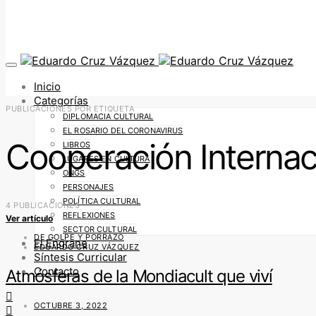
Inicio
Categorías
PUBLICACIONES POR ETIQUETA
DIPLOMACIA CULTURAL
EL ROSARIO DEL CORONAVIRUS
Cooperación Internac
LIBROS
LUGARES EN CULTURA
ONGS
PERSONAJES
POLÍTICA CULTURAL
4 PUBLICACIONES
REFLEXIONES
Ver artículo
SECTOR CULTURAL
DE GOLPE Y PORRAZO
El Engrane
EDUARDO CRUZ VÁZQUEZ
Síntesis Curricular
Contacto
Atmósferas de la Mondiacult que viví
OCTUBRE 3, 2022