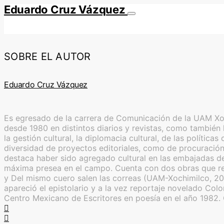
Eduardo Cruz Vázquez
SOBRE EL AUTOR
Eduardo Cruz Vázquez
Es egresado de la carrera de Comunicación de la UAM Xoch
desde 1980 en distintos diarios y revistas, como también l
la gestión cultural, la diplomacia cultural, de las polític
diversidad de proyectos editoriales, como de procuración 
destaca haber sido agregado cultural en las embajadas de
máxima presea en el campo. Cuenta con dos obras que reú
y Del mismo cuero salen las correas (UAM-Xochimilco, 20
apareció el epistolario y a la vez reportaje novelado Co
Centro Mexicano de Escritores en poesía en el año 1982.