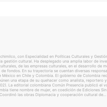
imilco, con Especialidad en Políticas Culturales y Gestión
a gestión cultural. Ha desplegado una amplia labor de inves
as culturales, de las empresas culturales, en el desarrollo 
de fondos. En su trayectoria se cuentan diversas responsabi
 México en Chile y Colombia. El gobierno de Colombia reco
nen una etapa de su quehacer como analista, reportero y c
02). La editorial colombiana Común Presencia publicó el v
lombia tiene nombre de mujer, en coedición de Ediciones S
 Coordinó las obras Diplomacia y cooperación cultural de…