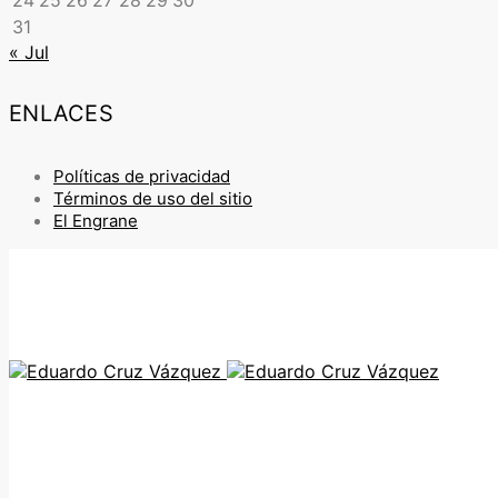
24
25
26
27
28
29
30
31
« Jul
ENLACES
Políticas de privacidad
Términos de uso del sitio
El Engrane